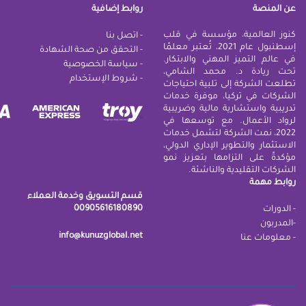
عن المنصة
روابط إضافية
كنوز العالمية، مؤسسة في قلب
- اتصل بنا
إسطنبول عام 2021، تُعتبر معلمًا
- التحقق من صحة الشهادة
في عالم التميز المهني والابتكار.
- سياسة الخصوصية
تحت ريادة د. محمد الشامي،
-
شروط الإستخدام
تطلعت الشركة إلى تلبية احتياجات
الشركات في تركيا، موفرة خدمات
تدريبية واستشارية مالية وضريبية
لرواد الأعمال. مع توسعها في
2022، نمت الشركة لتشمل خدمات
الاستثمار والتطوير الإداري الدولي،
مؤكدةً على التزامها بتعزيز نمو
الشركات التقليدية والناشئة.
روابط مهمة
قسم التسويق وخدمة العملاء
00905616180890
- الدورات
-المدربون
info@kunuzglobal.net
- معلومات عنا