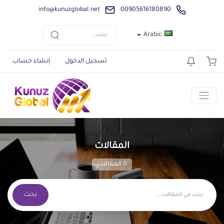
info@kunuzglobal.net
00905616180890
Arabic
تسجيل الدخول
إنشاء حساب
المقالات
0 المقالات
بحث